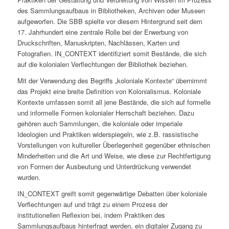
des Sammlungsaufbaus in Bibliotheken, Archiven oder Museen
aufgeworfen. Die SBB spielte vor diesem Hintergrund seit dem
17. Jahrhundert eine zentrale Rolle bei der Erwerbung von
Druckschriften, Manuskripten, Nachlässen, Karten und
Fotografien. IN_CONTEXT identifiziert somit Bestände, die sich
auf die kolonialen Verflechtungen der Bibliothek beziehen.
Mit der Verwendung des Begriffs „koloniale Kontexte“ übernimmt
das Projekt eine breite Definition von Kolonialismus. Koloniale
Kontexte umfassen somit all jene Bestände, die sich auf formelle
und informelle Formen kolonialer Herrschaft beziehen. Dazu
gehören auch Sammlungen, die koloniale oder imperiale
Ideologien und Praktiken widerspiegeln, wie z.B. rassistische
Vorstellungen von kultureller Überlegenheit gegenüber ethnischen
Minderheiten und die Art und Weise, wie diese zur Rechtfertigung
von Formen der Ausbeutung und Unterdrückung verwendet
wurden.
IN_CONTEXT greift somit gegenwärtige Debatten über koloniale
Verflechtungen auf und trägt zu einem Prozess der
institutionellen Reflexion bei, indem Praktiken des
Sammlungsaufbaus hinterfragt werden, ein digitaler Zugang zu